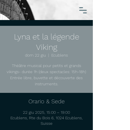
Lyna et la légende
Viking
dom 22 giu
  |  
Ecublens
Théâtre musical pour petits et grands
vikings- durée 1h (deux spectacles: 15h-18h)
Entrée libre, buvette et découverte des
instruments.
Orario & Sede
22 giu 2025, 15:00 – 19:00
Ecublens, Rte du Bois 6, 1024 Ecublens,
Suisse