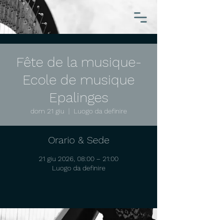
Fête de la musique-
Ecole de musique
Epalinges
dom 21 giu
  |  
Luogo da definire
Orario & Sede
21 giu 2026, 08:00 – 21:00
Luogo da definire