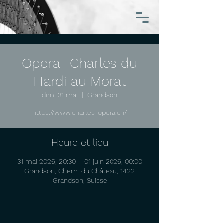
Opera- Charles du
Hardi au Morat
dim. 31 mai
  |  
Grandson
https://www.charles-opera.ch/
Heure et lieu
31 mai 2026, 20:30 – 01 juin 2026, 00:00
Grandson, Chem. du Château, 1422
Grandson, Suisse