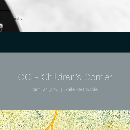
vénements
OCL- Children's Corner
dim. 24 janv.
  |  
Salle Métropole