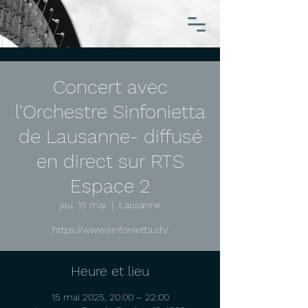
Concert avec
l'Orchestre Sinfonietta
de Lausanne- diffusé
en direct sur RTS
Espace 2
jeu. 15 mai
  |  
Lausanne
https://www.sinfonietta.ch/
Heure et lieu
15 mai 2025, 20:00 – 22:00