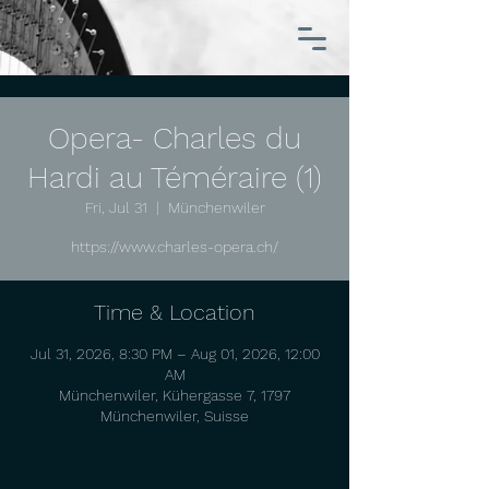
Opera- Charles du
Hardi au Téméraire (1)
Fri, Jul 31
  |  
Münchenwiler
https://www.charles-opera.ch/
Time & Location
Jul 31, 2026, 8:30 PM – Aug 01, 2026, 12:00
AM
Münchenwiler, Kühergasse 7, 1797
Münchenwiler, Suisse