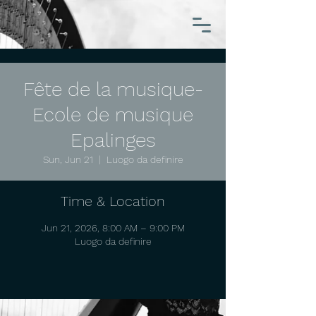
Fête de la musique-
Ecole de musique
Epalinges
Sun, Jun 21
  |  
Luogo da definire
Time & Location
Jun 21, 2026, 8:00 AM – 9:00 PM
Luogo da definire