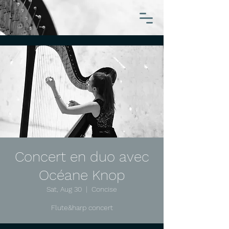
Concert en duo avec
Océane Knop
Sat, Aug 30
  |  
Concise
Flute&harp concert