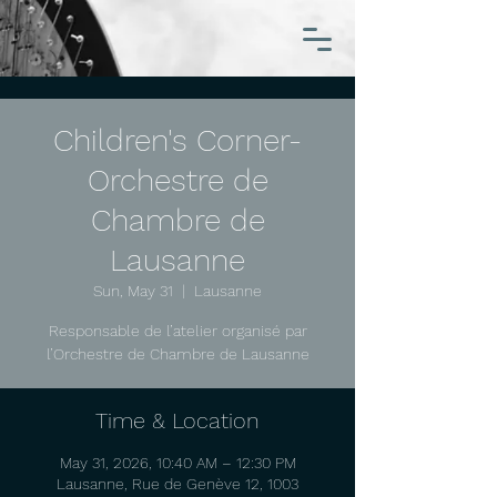
Children's Corner-
Orchestre de
Chambre de
Lausanne
Sun, May 31
  |  
Lausanne
Responsable de l’atelier organisé par
l’Orchestre de Chambre de Lausanne
Time & Location
May 31, 2026, 10:40 AM – 12:30 PM
Lausanne, Rue de Genève 12, 1003